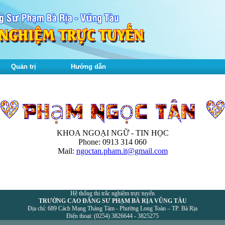
Quản trị
Hướng dẫn
KHOA NGOẠI NGỮ - TIN HỌC
Phone: 0913 314 060
Mail:
ngoctan.pham.it@gmail.com
Hệ thống thi trắc nghiệm trực tuyến
TRƯỜNG CAO ĐẲNG SƯ PHẠM BÀ RỊA VŨNG TÀU
Địa chỉ: 689 Cách Mạng Tháng Tám - Phường Long Toàn – TP. Bà Rịa
Điện thoại: (0254) 3826644 - 3825275