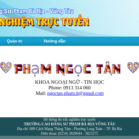
Quản trị
Hướng dẫn
KHOA NGOẠI NGỮ - TIN HỌC
Phone: 0913 314 060
Mail:
ngoctan.pham.it@gmail.com
Hệ thống thi trắc nghiệm trực tuyến
TRƯỜNG CAO ĐẲNG SƯ PHẠM BÀ RỊA VŨNG TÀU
Địa chỉ: 689 Cách Mạng Tháng Tám - Phường Long Toàn – TP. Bà Rịa
Điện thoại: (0254) 3826644 - 3825275